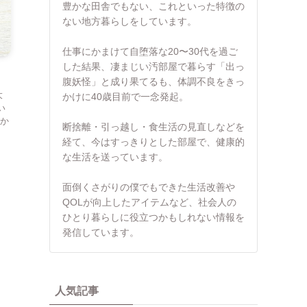
豊かな田舎でもない、これといった特徴の
ない地方暮らしをしています。
仕事にかまけて自堕落な20〜30代を過ご
した結果、凄まじい汚部屋で暮らす「出っ
腹妖怪」と成り果てるも、体調不良をきっ
大
かけに40歳目前で一念発起。
い
か
断捨離・引っ越し・食生活の見直しなどを
経て、今はすっきりとした部屋で、健康的
な生活を送っています。
面倒くさがりの僕でもできた生活改善や
QOLが向上したアイテムなど、社会人の
ひとり暮らしに役立つかもしれない情報を
発信しています。
人気記事