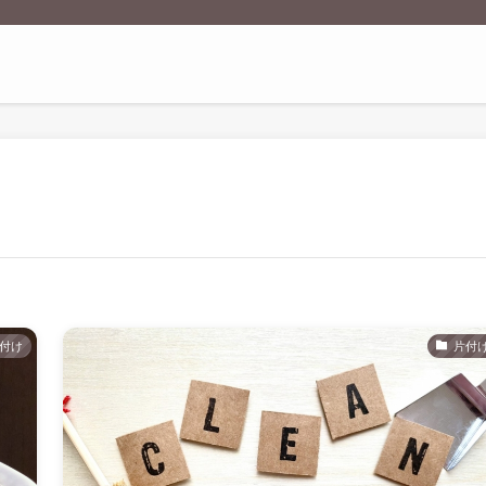
付け
片付