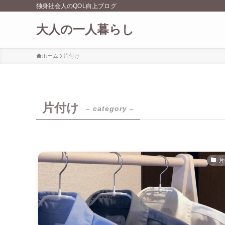
独身社会人のQOL向上ブログ
大人の一人暮らし
ホーム
片付け
片付け
– category –
片