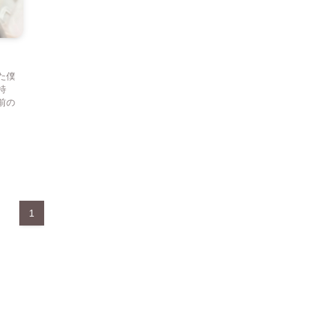
た僕
特
前の
1